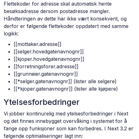
Flettekoder for adresse skal automatisk hente
besøksadresse dersom postadresse mangler.
Håndteringen av dette har ikke vært konsekvent, og
derfor er følgende flettekoder oppdatert med samme
logikk:
[[mottaker.adresse]]
[[selger.hovedgatenavnognr]]
[[kjoper.hovedgatenavnognr]]
[[forretningsforer.adresse]]
[[grunneier.gatenavnognr]]
[[*selger.gatenavnognr]] (lister alle selgere)
[[*kjoper.gatenavnognr]] (lister alle kjøpere)
Ytelsesforbedringer
Vi jobber kontinurelig med ytelsesforbedringer i Next
og det finnes innebygget overvåking i systemet for å
fange opp funksjoner som kan forbedres. I Next 3.2 er
følgende optimaliseringer lagt inn: