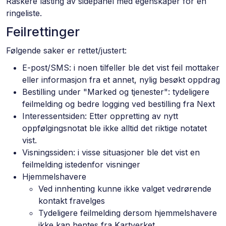
Raskere lasting av sidepanel med egenskaper for en
ringeliste.
Feilrettinger
Følgende saker er rettet/justert:
E-post/SMS: i noen tilfeller ble det vist feil mottaker
eller informasjon fra et annet, nylig besøkt oppdrag
Bestilling under "Marked og tjenester": tydeligere
feilmelding og bedre logging ved bestilling fra Next
Interessentsiden: Etter oppretting av nytt
oppfølgingsnotat ble ikke alltid det riktige notatet
vist.
Visningssiden: i visse situasjoner ble det vist en
feilmelding istedenfor visninger
Hjemmelshavere
Ved innhenting kunne ikke valget vedrørende
kontakt fravelges
Tydeligere feilmelding dersom hjemmelshavere
ikke kan hentes fra Kartverket