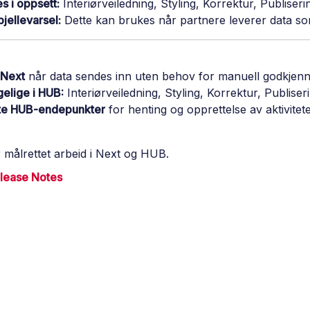
s i oppsett:
Interiørveiledning, Styling, Korrektur, Publise
jellevarsel:
Dette kan brukes når partnere leverer data so
 Next
når data sendes inn uten behov for manuell godkjenn
gelige i HUB:
Interiørveiledning, Styling, Korrektur, Publis
ante HUB-endepunkter
for henting og opprettelse av aktivitete
 målrettet arbeid i Next og HUB.
lease Notes