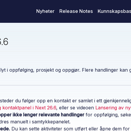
Nyheter
Release Notes
Kunnskapsba
.6
lyt i oppfølging, prosjekt og oppgjør. Flere handlinger kan g
steder du følger opp en kontakt er samlet i ett gjenkjennel
 kontaktpanel i Next 26.6
, eller se videoen
Lansering av ny
opper ikke lenger relevante handlinger
for oppfølging, søkep
dres manuelt i samtykkepanelet.
tede.
Du kan sette aktiviteter som utført eller åpne dem for r