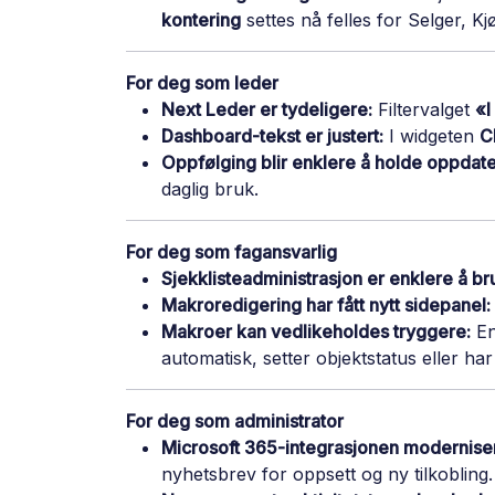
kontering
settes nå felles for Selger, K
For deg som leder
Next Leder er tydeligere:
Filtervalget
«I
Dashboard-tekst er justert:
I widgeten
C
Oppfølging blir enklere å holde oppdate
daglig bruk.
For deg som fagansvarlig
Sjekklisteadministrasjon er enklere å br
Makroredigering har fått nytt sidepanel:
Makroer kan vedlikeholdes tryggere:
En
automatisk, setter objektstatus eller ha
For deg som administrator
Microsoft 365-integrasjonen modernise
nyhetsbrev for oppsett og ny tilkobling.