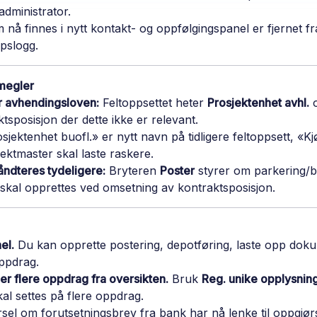
administrator.
nå finnes i nytt kontakt- og oppfølgingspanel er fjernet fr
pslogg.
tmegler
er avhendingsloven:
Feltoppsettet heter
Prosjektenhet avhl.
o
tsposisjon der dette ikke er relevant.
sjektenhet buofl.» er nytt navn på tidligere feltoppsett, «
jektmaster skal laste raskere.
åndteres tydeligere:
Bryteren
Poster
styrer om parkering/bo
 skal opprettes ved omsetning av kontraktsposisjon.
el.
Du kan opprette postering, depotføring, laste opp dokum
oppdrag.
ler flere oppdrag fra oversikten.
Bruk
Reg. unike opplysnin
l settes på flere oppdrag.
rsel om forutsetningsbrev fra bank har nå lenke til oppgjø