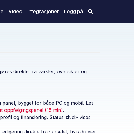
se
Video
Integrasjoner
Logg på
jøres direkte fra varsler, oversikter og
ig panel, bygget for både PC og mobil. Les
tt oppfølgingspanel (15 min)
.
rofil og finansiering. Status «Nei» vises
edigering direkte fra varselet, hvis du eier