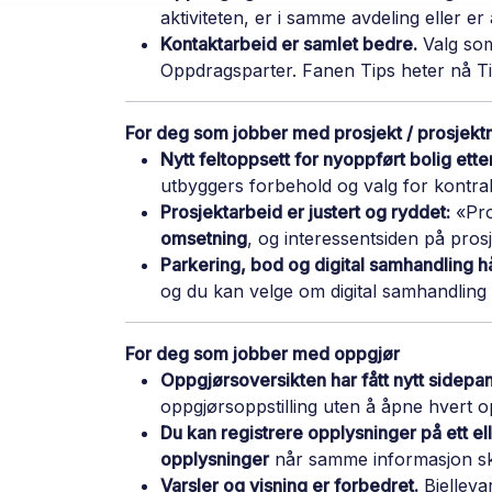
aktiviteten, er i samme avdeling eller er 
Kontaktarbeid er samlet bedre.
Valg som 
Oppdragsparter. Fanen Tips heter nå Ti
For deg som jobber med prosjekt / prosjek
Nytt feltoppsett for nyoppført bolig ett
utbyggers forbehold og valg for kontrak
Prosjektarbeid er justert og ryddet:
«Pro
omsetning
, og interessentsiden på pros
Parkering, bod og digital samhandling h
og du kan velge om digital samhandling
For deg som jobber med oppgjør
Oppgjørsoversikten har fått nytt sidepan
oppgjørsoppstilling uten å åpne hvert 
Du kan registrere opplysninger på ett el
opplysninger
når samme informasjon ska
Varsler og visning er forbedret.
Bjelleva