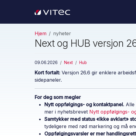
Hjem
nyheter
Next og HUB versjon 26
09.06.2026
Next
Hub
Kort fortalt:
Versjon 26.6 gir enklere arbeidsf
sidepaneler.
For deg som megler
Nytt oppfølgings- og kontaktpanel.
Alle 
mer i nyhetsbrevet
Nytt oppfølgings- og
Samtykker med status «Ikke avklart» st
tydeligere med rød markering og må en
Oppfølgingsvarsler er mer handlingsret