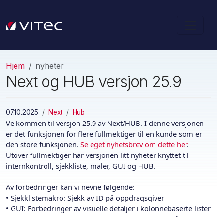
Hjem
nyheter
Next og HUB versjon 25.9
07.10.2025
Next
Hub
Velkommen til versjon 25.9 av Next/HUB. I denne versjonen
er det funksjonen for flere fullmektiger til en kunde som er
den store funksjonen.
Se eget nyhetsbrev om dette her
.
Utover fullmektiger har versjonen litt nyheter knyttet til
internkontroll, sjekkliste, maler, GUI og HUB.
Av forbedringer kan vi nevne følgende:
• Sjekklistemakro: Sjekk av ID på oppdragsgiver
• GUI: Forbedringer av visuelle detaljer i kolonnebaserte lister