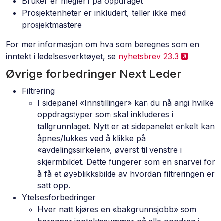
Bruker er megler1 på oppdraget
Prosjektenheter er inkludert, teller ikke med
prosjektmastere
For mer informasjon om hva som beregnes som en
inntekt i ledelsesverktøyet, se
nyhetsbrev 23.3
Øvrige forbedringer Next Leder
Filtrering
I sidepanel «Innstillinger» kan du nå angi hvilke
oppdragstyper som skal inkluderes i
tallgrunnlaget. Nytt er at sidepanelet enkelt kan
åpnes/lukkes ved å klikke på
«avdelingssirkelen», øverst til venstre i
skjermbildet. Dette fungerer som en snarvei for
å få et øyeblikksbilde av hvordan filtreringen er
satt opp.
Ytelsesforbedringer
Hver natt kjøres en «bakgrunnsjobb» som