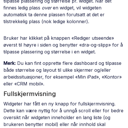
tilpasse plassering og størrelse pr. widget. Når det
finnes ledig plass
over
en widget, vil widgeten
automatisk ta denne plassen forutsatt at det er
tilstrekkelig plass (nok ledige kolonner).
Bruker har klikket på knappen «Rediger utseende»
øverst til høyre i siden og benytter «dra-og-slipp» for å
tilpasse plassering og størrelse i en widget.
Merk:
Du kan fint opprette flere dashboard og tilpasse
både størrelse og layout til ulike skjermer og/eller
arbeidssituasjoner, for eksempel «Min iPad», «Kontor»
eller «CRM mobil».
Fullskjermvisning
Widgeter har fått en ny knapp for fullskjermvisning.
Dette kan være nyttig for å unngå scroll eller for bedre
oversikt når widgeten inneholder en lang liste (og
brukeren benytter mobil) eller når innhold skal