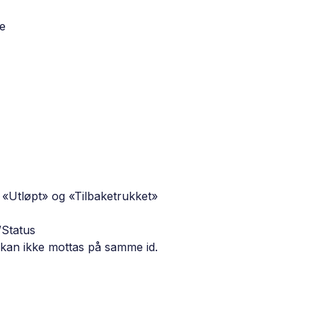
le
r «Utløpt» og «Tilbaketrukket»
/Status
g kan ikke mottas på samme id.