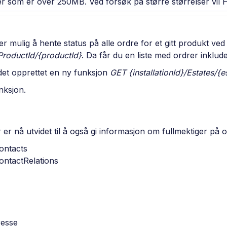
 som er over 250MB. Ved forsøk på større størrelser vil H
r mulig å hente status på alle ordre for et gitt produkt ve
yProductId/{productId}
. Da får du en liste med ordrer inklud
 det opprettet en ny funksjon
GET {installationId}/Estates/{e
nksjon.
er nå utvidet til å også gi informasjon om fullmektiger på o
Contacts
ContactRelations
resse