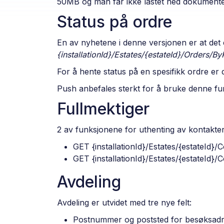
50MB og man får ikke lastet ned dokumenter
Status på ordre
En av nyhetene i denne versjonen er at det e
{installationId}/Estates/{estateId}/Orders/B
For å hente status på en spesifikk ordre er
Push anbefales sterkt for å bruke denne fu
Fullmektiger
2 av funksjonene for uthenting av kontakter 
GET {installationId}/Estates/{estateId}/
GET {installationId}/Estates/{estateId}/
Avdeling
Avdeling er utvidet med tre nye felt:
Postnummer og poststed for besøksad