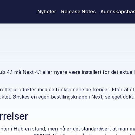
Nyheter
Release Notes
Kunnskapsba
ub 4.1 må Next 4.1 eller nyere være installert for det aktu
ettet produkter med de funksjonene de trenger. Etter at et 
roduktet. Ønskes en egen bestillingsknapp i Next, se eget d
relser
nter i Hub en stund, men nå er det standardisert at man m