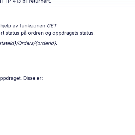
TTP 413 bli returnert.
d hjelp av funksjonen
GET
ert status på ordren og oppdragets status.
stateId}/Orders/{orderId}.
ppdraget. Disse er: