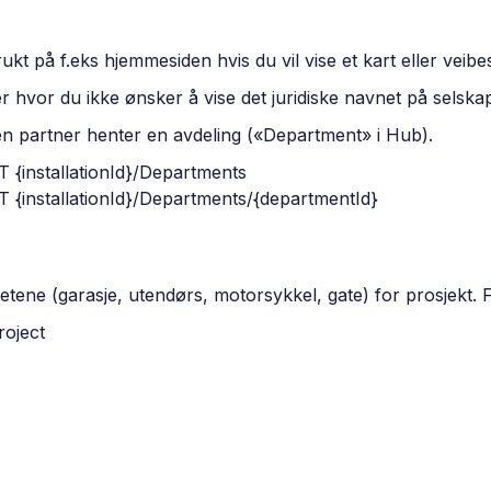
 på f.eks hjemmesiden hvis du vil vise et kart eller veibesk
 hvor du ikke ønsker å vise det juridiske navnet på selskap
år en partner henter en avdeling («Department» i Hub).
T {installationId}/Departments
T {installationId}/Departments/{departmentId}
etene (garasje, utendørs, motorsykkel, gate) for prosjekt.
roject