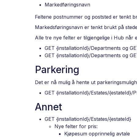
Markedføringsnavn
Feltene postnummer og poststed er tenkt brukt
Markedsføringsnavn er tenkt brukt på steder
Alle tre nye felter er tilgjengelige i Hub n
GET {installationId}/Departments og GE
GET {installationId}/Departments og GE
Parkering
Det er nå mulig å hente ut parkeringsmuligh
GET {installationId}/Estates/{estateId}/P
Annet
GET {installationId}/Estates/{estateId}
Nye felter for pris:
Kjøpesum opprinnelig avtale