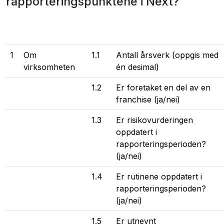
rapporteringspunktene i Next?
1
Om
1.1
Antall årsverk (oppgis med
virksomheten
én desimal)
1.2
Er foretaket en del av en
franchise (ja/nei)
1.3
Er risikovurderingen
oppdatert i
rapporteringsperioden?
(ja/nei)
1.4
Er rutinene oppdatert i
rapporteringsperioden?
(ja/nei)
1.5
Er utnevnt