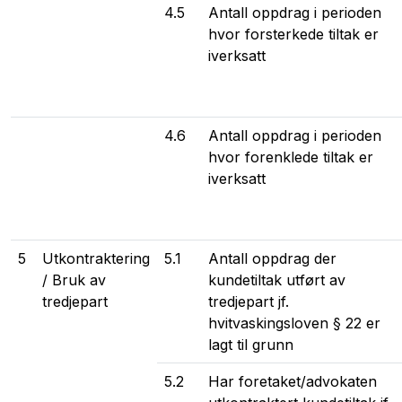
4.5
Antall oppdrag i perioden
hvor forsterkede tiltak er
iverksatt
4.6
Antall oppdrag i perioden
hvor forenklede tiltak er
iverksatt
5
Utkontraktering
5.1
Antall oppdrag der
/ Bruk av
kundetiltak utført av
tredjepart
tredjepart jf.
hvitvaskingsloven § 22 er
lagt til grunn
5.2
Har foretaket/advokaten