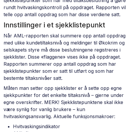
sjekklistepunkter som har med tiltaksbeslutning å gjøre
rundt hvitvaskingskontroll på oppdraget. Rapporten vil
telle opp antall oppdrag som har disse verdiene satt.
Innstillinger i et sjekklistepunkt
Når AML-rapporten skal summere opp antall oppdrag
med ulike kundetiltaksnivå og meldinger til Økokrim og
selskapets styre må disse beslutningene registreres i
sjekklister. Disse «flaggene» vises ikke på oppdraget.
Rapporten summerer opp antall oppdrag som har
sjekklistepunkter som er satt til utført og som har
bestemte tiltaksnivåer satt.
Måten man setter opp sjekklister er å sette opp egne
sjekkpunkter for det enkelte tiltaksnivå – gjerne under
egne overskrifter. MERK! Sjekklistepunktene skal ikke
være synlig for vanlig brukere – kun
hvitvaskingsansvarlig. Aktuelle funksjonsmakroer:
Hvitvaskingsindikator