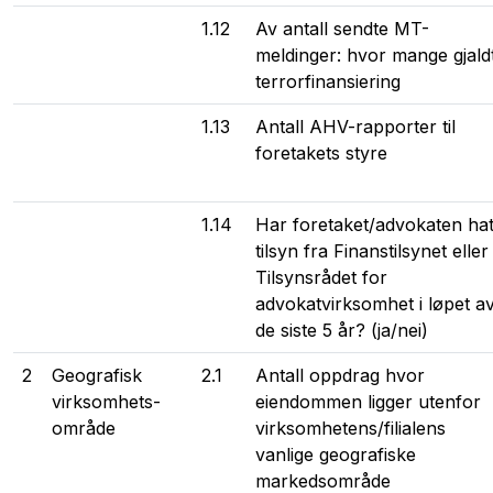
1.12
Av antall sendte MT-
meldinger: hvor mange gjald
terrorfinansiering
1.13
Antall AHV-rapporter til
foretakets styre
1.14
Har foretaket/advokaten hat
tilsyn fra Finanstilsynet eller
Tilsynsrådet for
advokatvirksomhet i løpet a
de siste 5 år? (ja/nei)
2
Geografisk
2.1
Antall oppdrag hvor
virksomhets-
eiendommen ligger utenfor
område
virksomhetens/filialens
vanlige geografiske
markedsområde