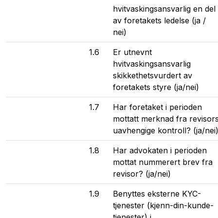
hvitvaskingsansvarlig en del
av foretakets ledelse (ja /
nei)
1.6
Er utnevnt
hvitvaskingsansvarlig
skikkethetsvurdert av
foretakets styre (ja/nei)
1.7
Har foretaket i perioden
mottatt merknad fra revisor
uavhengige kontroll? (ja/nei
1.8
Har advokaten i perioden
mottat nummerert brev fra
revisor? (ja/nei)
1.9
Benyttes eksterne KYC-
tjenester (kjenn-din-kunde-
tjenester) i