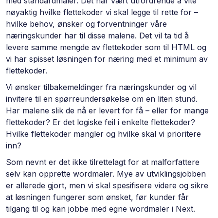
med standardmaler. Det har vært utfordrende å vite
nøyaktig hvilke flettekoder vi skal legge til rette for –
hvilke behov, ønsker og forventninger våre
næringskunder har til disse malene. Det vil ta tid å
levere samme mengde av flettekoder som til HTML og
vi har spisset løsningen for næring med et minimum av
flettekoder.
Vi ønsker tilbakemeldinger fra næringskunder og vil
invitere til en spørreundersøkelse om en liten stund.
Har malene slik de nå er levert for få – eller for mange
flettekoder? Er det logiske feil i enkelte flettekoder?
Hvilke flettekoder mangler og hvilke skal vi prioritere
inn?
Som nevnt er det ikke tilrettelagt for at malforfattere
selv kan opprette wordmaler. Mye av utviklingsjobben
er allerede gjort, men vi skal spesifisere videre og sikre
at løsningen fungerer som ønsket, før kunder får
tilgang til og kan jobbe med egne wordmaler i Next.