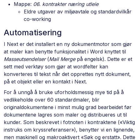
Mappe:
06. kontrakter næring utleie
Eldre utgaver av miljøavtale og standardvilkår
co-working
Automatisering
I Next er det installert en ny dokumentmotor som gjør
at maler kan benytte funksjonalitet i Word knyttet til
Masseutsendelser
(
Mail Merge
på engelsk). Dette er et
sett med verktøy som gjør at wordfelter kan
konverteres til tekst når det opprettes nytt dokument,
på et objekt eller en kontakt i Next.
For å unngå å bruke uforholdsmessig mye tid på å
vedlikeholde over 60 standardmaler, blir
originaldokumentene i minst mulig grad bearbeidet før
dokumentene lagres som maler og distribueres ut til
kunder. Som beskrevet i fotnoten i kontraktene («Viktig
instruks om kryssreferanser»), benytter vi en lignende,
men maskinell og makroaktivert «Søk og erstatt». Dette