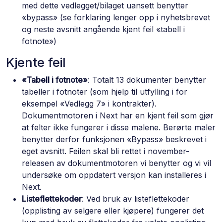
med dette vedlegget/bilaget uansett benytter
«bypass» (se forklaring lenger opp i nyhetsbrevet
og neste avsnitt angående kjent feil «tabell i
fotnote»)
Kjente feil
«Tabell i fotnote»
: Totalt 13 dokumenter benytter
tabeller i fotnoter (som hjelp til utfylling i for
eksempel «Vedlegg 7» i kontrakter).
Dokumentmotoren i Next har en kjent feil som gjør
at felter ikke fungerer i disse malene. Berørte maler
benytter derfor funksjonen «Bypass» beskrevet i
eget avsnitt. Feilen skal bli rettet i november-
releasen av dokumentmotoren vi benytter og vi vil
undersøke om oppdatert versjon kan installeres i
Next.
Listeflettekoder
: Ved bruk av listeflettekoder
(opplisting av selgere eller kjøpere) fungerer det