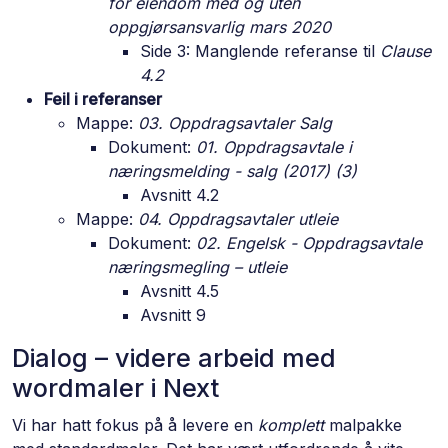
for eiendom med og uten
oppgjørsansvarlig mars 2020
Side 3: Manglende referanse til
Clause
4.2
Feil i referanser
Mappe:
03. Oppdragsavtaler Salg
Dokument:
01. Oppdragsavtale i
næringsmelding - salg (2017) (3)
Avsnitt 4.2
Mappe:
04. Oppdragsavtaler utleie
Dokument:
02. Engelsk - Oppdragsavtale
næringsmegling – utleie
Avsnitt 4.5
Avsnitt 9
Dialog – videre arbeid med
wordmaler i Next
Vi har hatt fokus på å levere en
komplett
malpakke