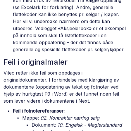
kun med bruk av flettekoder fra valgte opplisting
(se Excelark for forklaring). Andre, generelle
flettekoder kan ikke benyttes pr. selger / kjøper.
Her vil vi undersøke nærmere om dette kan
utbedres. Vedlegget «Aksjeeierbok» er et eksempel
på innhold som skal få listeflettekoder i en
kommende oppdatering - der det finnes både
generelle og spesielle flettekoder pr. selger/kjøper.
Feil i originalmaler
Vitec retter ikke feil som oppdages i
originaldokumenter. I forbindelse med klargjøring av
dokumentene (oppdatering av tekst og fotnoter ved
hjelp av hurtigtast F9 i Word) er det funnet noen feil
som lever videre i dokumentene i Next.
Feil i fotnotereferanser:
Mappe:
02. Kontrakter næring salg
Dokument:
10. Engelsk - Meglerstandard