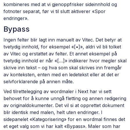
kombineres med at vi gjenoppfrisker sideinnhold og
fotnoter separat, før vi til slutt aktiverer «Spor
endringer».
Bypass
Ingen felter blir lagt inn manuelt av Vitec. Det betyr at
tvetydig innhold, for eksempel «[•]», aldri vil bli tolket
av Vitec og erstattet av felter. Et annet eksempel på
tvetydig innhold er når «[…]» indikerer hvor megler skal
skrive inn tekst – og hva som skal skrives inn fremgår
av konteksten, enten med en ledetekst eller at det er
selvforklarende på annen måte.
Ved tilrettelegging av wordmaler i Next har vi sett
behovet for å kunne unngå fletting og annen redigering
av originaldokumenter. Det vil si at opprettet dokument
blir identisk med malen, helt uten endringer. I
sidepanelet «Kategorisering» for en wordmal finnes det
et eget valg som vi har kalt «Bypass». Maler som har