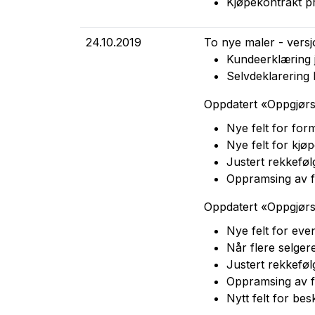
Kjøpekontrakt pr
24.10.2019
To nye maler - versj
Kundeerklæring j
Selvdeklarering
Oppdatert «Oppgjørs
Nye felt for fo
Nye felt for kjø
Justert rekkeføl
Oppramsing av fe
Oppdatert «Oppgjørs
Nye felt for even
Når flere selger
Justert rekkeføl
Oppramsing av fe
Nytt felt for bes