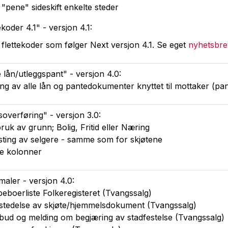
 "pene" sideskift enkelte steder
ekoder 4.1" - versjon 4.1:
e flettekoder som følger Next versjon 4.1. Se eget
nyhetsbre
 lån/utleggspant" - versjon 4.0:
ing av alle lån og pantedokumenter knyttet til mottaker (pa
overføring" - versjon 3.0:
ruk av grunn; Bolig, Fritid eller Næring
sting av selgere - samme som for skjøtene
re kolonner
aler - versjon 4.0:
boerliste Folkeregisteret (Tvangssalg)
stedelse av skjøte/hjemmelsdokument (Tvangssalg)
bud og melding om begjæring av stadfestelse (Tvangssalg)