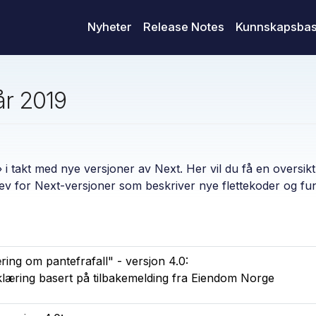
Nyheter
Release Notes
Kunnskapsba
år 2019
 i takt med nye versjoner av Next. Her vil du få en oversik
rev for Next-versjoner som beskriver nye flettekoder og funks
ing om pantefrafall" - versjon 4.0:
rklæring basert på tilbakemelding fra Eiendom Norge