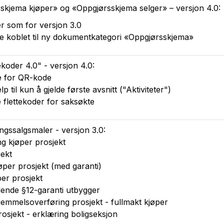
skjema kjøper» og «Oppgjørsskjema selger» – versjon 4.0:
 som for versjon 3.0
ene koblet til ny dokumentkategori «Oppgjørsskjema»
ekoder 4.0" - versjon 4.0:
de for QR-kode
lp til kun å gjelde første avsnitt ("Aktiviteter")
e flettekoder for saksøkte
ngssalgsmaler - versjon 3.0:
g kjøper prosjekt
jekt
per prosjekt (med garanti)
per prosjekt
ende §12-garanti utbygger
jemmelsoverføring prosjekt - fullmakt kjøper
rosjekt - erklæring boligseksjon