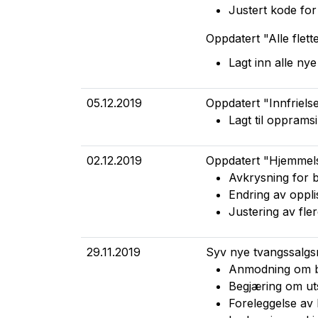
Justert kode for
Oppdatert "Alle flett
Lagt inn alle ny
05.12.2019
Oppdatert "Innfrielse
Lagt til opprams
02.12.2019
Oppdatert "Hjemmels
Avkrysning for b
Endring av oppli
Justering av fle
29.11.2019
Syv nye tvangssalgsm
Anmodning om be
Begjæring om ut
Foreleggelse av 