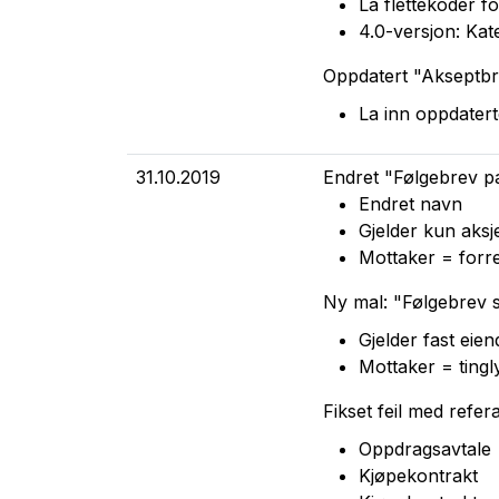
La flettekoder f
4.0-versjon: Kat
Oppdatert "Akseptbre
La inn oppdater
31.10.2019
Endret "Følgebrev pa
Endret navn
Gjelder kun aksj
Mottaker = forr
Ny mal: "Følgebrev si
Gjelder fast eie
Mottaker = tingl
Fikset feil med refe
Oppdragsavtale
Kjøpekontrakt