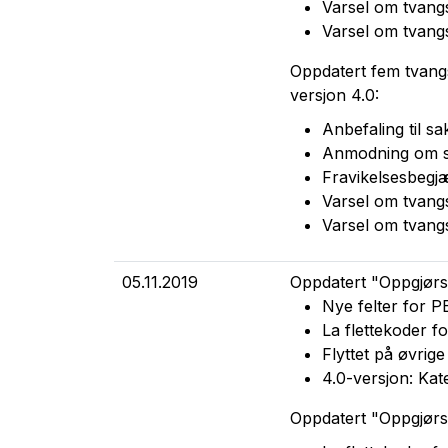
Varsel om tvangs
Varsel om tvangs
Oppdatert fem tvangs
versjon 4.0:
Anbefaling til s
Anmodning om sta
Fravikelsesbegjæ
Varsel om tvangs
Varsel om tvangs
05.11.2019
Oppdatert "Oppgjørss
Nye felter for P
La flettekoder f
Flyttet på øvrige
4.0-versjon: Kat
Oppdatert "Oppgjørss