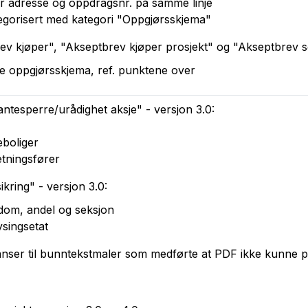
or adresse og oppdragsnr. på samme linje
egorisert med kategori "Oppgjørsskjema"
v kjøper", "Akseptbrev kjøper prosjekt" og "Akseptbrev se
te oppgjørsskjema, ref. punktene over
ntesperre/urådighet aksje" - versjon 3.0:
eboliger
etningsfører
kring" - versjon 3.0:
ndom, andel og seksjon
ysingsetat
ranser til bunntekstmaler som medførte at PDF ikke kunne 