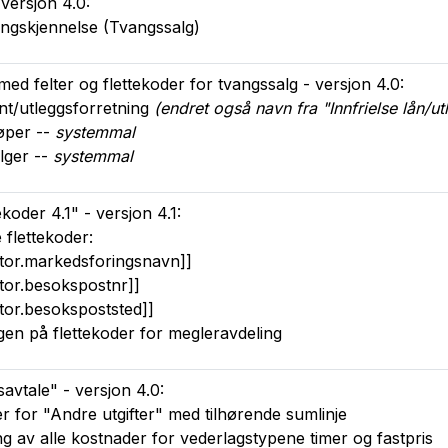
versjon 4.0:
lingskjennelse (Tvangssalg)
ed felter og flettekoder for tvangssalg - versjon 4.0:
ant/utleggsforretning
(endret også navn fra "Innfrielse lån/u
øper --
systemmal
lger --
systemmal
ekoder 4.1" - versjon 4.1:
e flettekoder:
tor.markedsforingsnavn]]
tor.besokspostnr]]
tor.besokspoststed]]
gen på flettekoder for megleravdeling
vtale" - versjon 4.0:
der for "Andre utgifter" med tilhørende sumlinje
ng av alle kostnader for vederlagstypene timer og fastpris