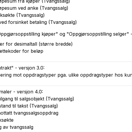
jøpesum fra kjøper (Tvangssalg)
jøpesum ved anke (Tvangssalg)
ksøkte (Tvangssalg)
 ved forsinket betaling (Tvangssalg)
pgjørsoppstilling kjøper" og "Oppgjørsoppstilling selger" -
er for desimaltall (større bredde)
flettekoder for beløp
rakt" - versjon 3.0:
isering mot oppdragstyper pga. ulike oppdragstyper hos ku
aler - versjon 4.0:
gang til salgsobjekt (Tvangssalg)
tand til takst (Tvangssalg)
mottatt tvangssalgsoppdrag
ksøkte
g av tvangssalg