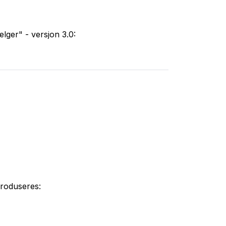
lger" - versjon 3.0:
produseres: