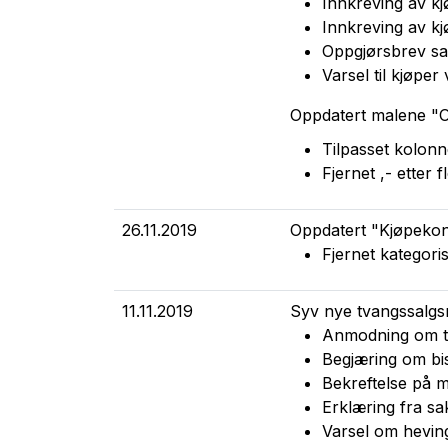
Innkreving av k
Innkreving av k
Oppgjørsbrev sa
Varsel til kjøper
Oppdatert malene "Op
Tilpasset kolonn
Fjernet ,- etter 
26.11.2019
Oppdatert "Kjøpekont
Fjernet kategor
11.11.2019
Syv nye tvangssalgsm
Anmodning om til
Begjæring om bis
Bekreftelse på 
Erklæring fra sa
Varsel om hevin