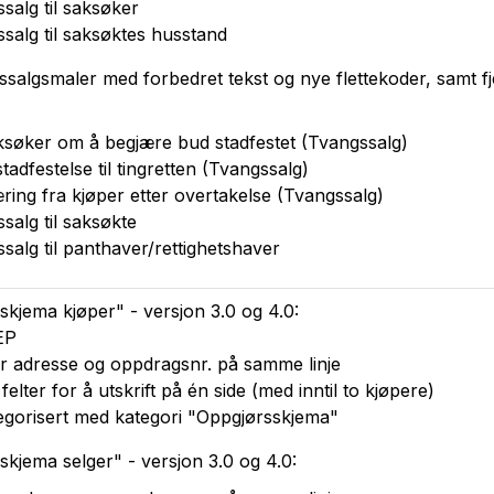
salg til saksøker
salg til saksøktes husstand
salgsmaler med forbedret tekst og nye flettekoder, samt fje
aksøker om å begjære bud stadfestet (Tvangssalg)
dfestelse til tingretten (Tvangssalg)
ring fra kjøper etter overtakelse (Tvangssalg)
salg til saksøkte
salg til panthaver/rettighetshaver
kjema kjøper" - versjon 3.0 og 4.0:
EP
or adresse og oppdragsnr. på samme linje
 felter for å utskrift på én side (med inntil to kjøpere)
egorisert med kategori "Oppgjørsskjema"
kjema selger" - versjon 3.0 og 4.0: