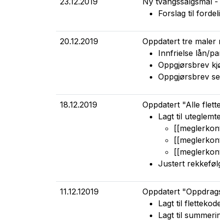
23.12.2019
Ny tvangssalgsmal - 
Forslag til forde
20.12.2019
Oppdatert tre maler m
Innfrielse lån/p
Oppgjørsbrev kj
Oppgjørsbrev se
18.12.2019
Oppdatert "Alle flett
Lagt til uteglemt
[[meglerkon
[[meglerkon
[[meglerkon
Justert rekkeføl
11.12.12019
Oppdatert "Oppdragsa
Lagt til fletteko
Lagt til summeri