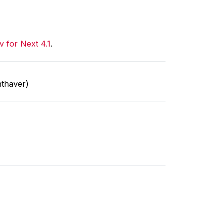
v for Next 4.1
.
nthaver)