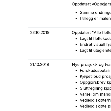
Oppdatert «Oppgjørs
Samme endringer
I tillegg er mal
23.10.2019
Oppdatert "Alle flett
Lagt til fletteko
Endret visuell hje
Lagt til uteglemt
21.10.2019
Nye prosjekt- og tva
Forskuddsbetalin
Kjøpetilbud pros
Oppgjørsbrev kjø
Sluttregning kjø
Varsel om mangl
Vedlegg skjøte/h
Vedlegg skjøte p