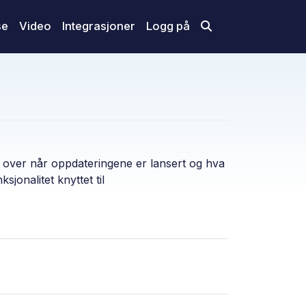
se
Video
Integrasjoner
Logg på
t over når oppdateringene er lansert og hva
jonalitet knyttet til