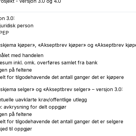
osjekt - versjon 3.0 og 4.0
on 3.0:
uridisk person
 PEP
skjema kjøper», «Akseptbrev kjøper» og «Akseptbrev kjøper
rmålet med handelen
pesum inkl. omk. overføres samlet fra bank
gen på feltene
lt for tilgodehavende det antall ganger det er kjøpere
skjema selger» og «Akseptbrev selger» – versjon 3.0:
tuelle uavklarte krav/offentlige utlegg
e: avkrysning for delt oppgjør
gen på feltene
lt for tilgodehavende det antall ganger det er selgere
kjed til oppgjør